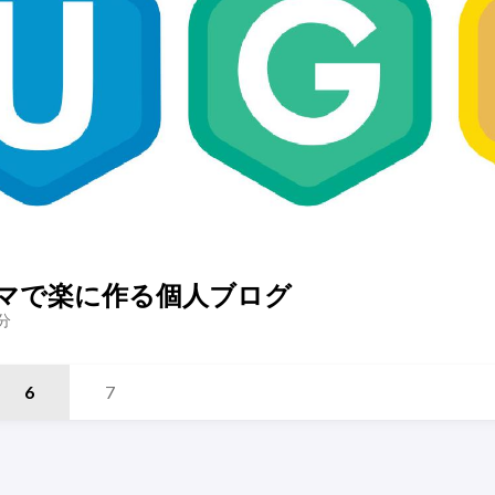
ckテーマで楽に作る個人ブログ
分
6
7