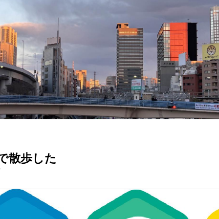
で散歩した
分