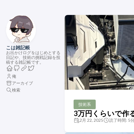
こは雑記帳
お出かけログをはじめとする
日記や、技術の挑戦記録を投
稿する雑記帳です。
俺
アーカイブ
検索
技術系
3万円くらいで作
2月 22, 2025
読了時間: 5